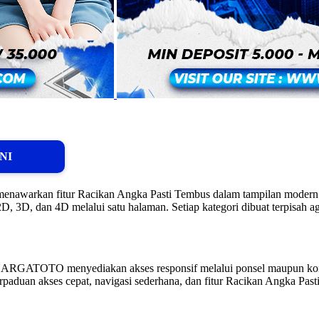
NI
ng menawarkan fitur Racikan Angka Pasti Tembus dalam tampilan mode
2D, 3D, dan 4D melalui satu halaman. Setiap kategori dibuat terpisa
 HARGATOTO menyediakan akses responsif melalui ponsel maupun komput
Perpaduan akses cepat, navigasi sederhana, dan fitur Racikan Angk