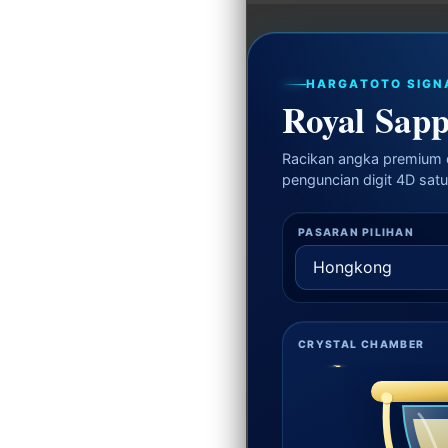
HARGATOTO SIGN
Royal Sap
Racikan angka premium de
penguncian digit 4D satu
PASARAN PILIHAN
CRYSTAL CHAMBER