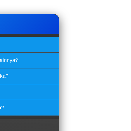
angkan riwayat result
lainnya?
mudah dibuka melalui
gka?
, colok bebas, serta
n susunan angka yang
a?
ian sistem akan