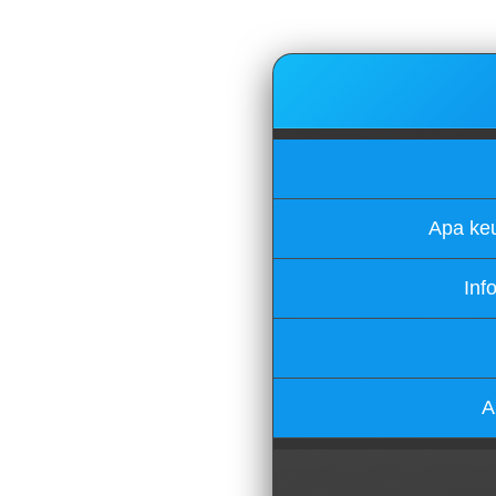
Kombinasi angka dapat 
Apa keu
dan pola angka yang ter
Bisa. Tampilan HARGATO
Inf
ponsel, tablet, maupun
Member dapat menemuka
informasi pasaran yang 
Cocok, karena setiap h
A
jelas dan mudah dipelaja
Cocok. Member hanya pe
menampilkan angka pil