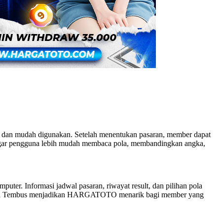
rn dan mudah digunakan. Setelah menentukan pasaran, member dapat
h agar pengguna lebih mudah membaca pola, membandingkan angka,
er. Informasi jadwal pasaran, riwayat result, dan pilihan pola
a Pasti Tembus menjadikan HARGATOTO menarik bagi member yang