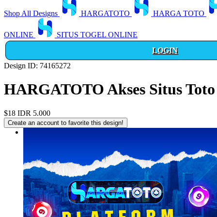
Shop All Designs
HARGATOTO
HARGA TOTO
ONLINE
SITUS TOGEL ONLINE
LOGIN
Design ID: 74165272
HARGATOTO Akses Situs Toto T
$18
IDR 5.000
Create an account to favorite this design!